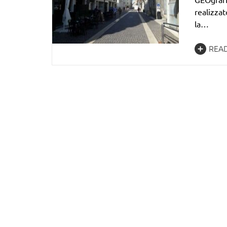
realizza
la…
REA