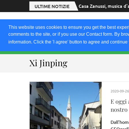
Casa Zanussi, musica d’
ULTIME NOTIZIE
2020.FRIULIVG.
This website uses cookies to ensure you get the best exper
#Cultura #Turismo #Eventi #Territorio-FVG
comments to the site, or if you use our Contact form. By bro
information. Click the 'I agree' button to agree and continue 
HOME 2023
2021-22
2019
2018
Xi Jinping
2020-09-26
E oggi
nostro
Dall’homo
GEOgrafi