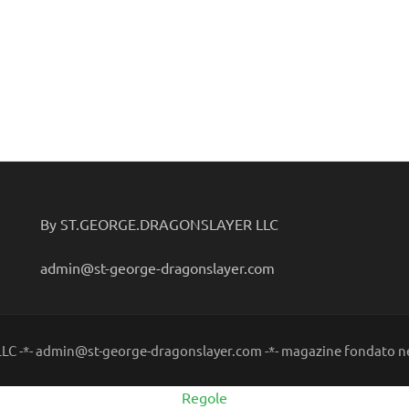
By ST.GEORGE.DRAGONSLAYER LLC
admin@st-george-dragonslayer.com
C -*- admin@st-george-dragonslayer.com -*- magazine fondato ne
Regole