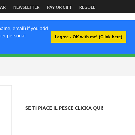
DAR
NEWSLETTER
PAY OR GIFT
REGOLE
name, email) if you add
ther personal
I agree - OK with me! (Click here)
BRI
SE TI PIACE IL PESCE CLICKA QUI!