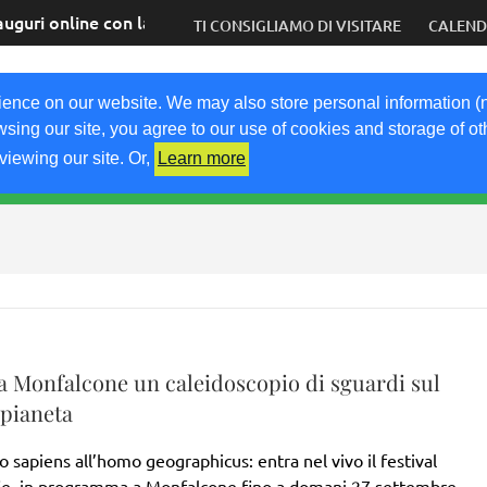
auguri online con la speranza di tornare presto dal vivo
TI CONSIGLIAMO DI VISITARE
CALEN
COM
ience on our website. We may also store personal information (
wsing our site, you agree to our use of cookies and storage of o
viewing our site. Or,
Learn more
RICETTE
KM0
VIGNETO FVG
FRIULIVG.IT
LI
 a Monfalcone un caleidoscopio di sguardi sul
 pianeta
 sapiens all’homo geographicus: entra nel vivo il festival
e, in programma a Monfalcone fino a domani 27 settembre,