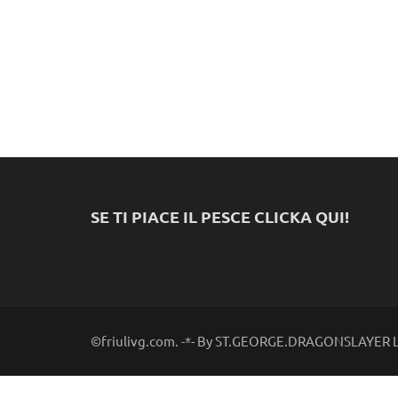
SE TI PIACE IL PESCE CLICKA QUI!
©friulivg.com. -*- By ST.GEORGE.DRAGONSLAYER LL