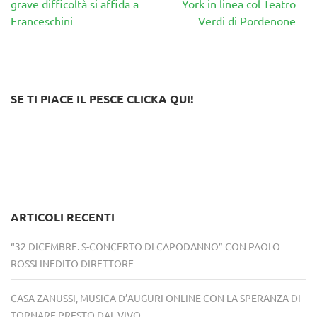
articoli
grave difficoltà si affida a
York in linea col Teatro
Franceschini
Verdi di Pordenone
SE TI PIACE IL PESCE CLICKA QUI!
ARTICOLI RECENTI
“32 DICEMBRE. S-CONCERTO DI CAPODANNO” CON PAOLO
ROSSI INEDITO DIRETTORE
CASA ZANUSSI, MUSICA D’AUGURI ONLINE CON LA SPERANZA DI
TORNARE PRESTO DAL VIVO