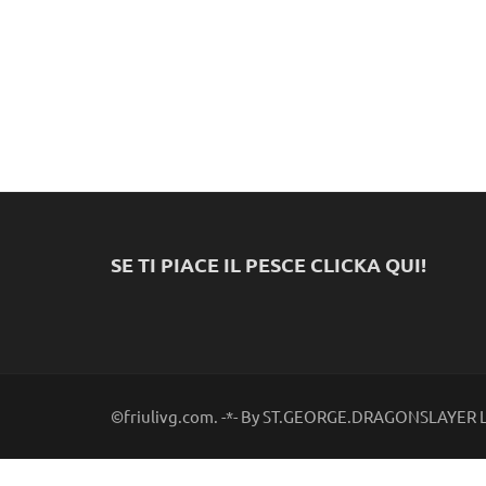
SE TI PIACE IL PESCE CLICKA QUI!
©friulivg.com. -*- By ST.GEORGE.DRAGONSLAYER LL