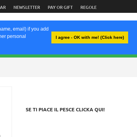
DAR
NEWSLETTER
PAY OR GIFT
REGOLE
name, email) if you add
ther personal
I agree - OK with me! (Click here)
BRI
SE TI PIACE IL PESCE CLICKA QUI!
i