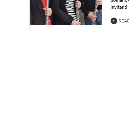
invitant
REA