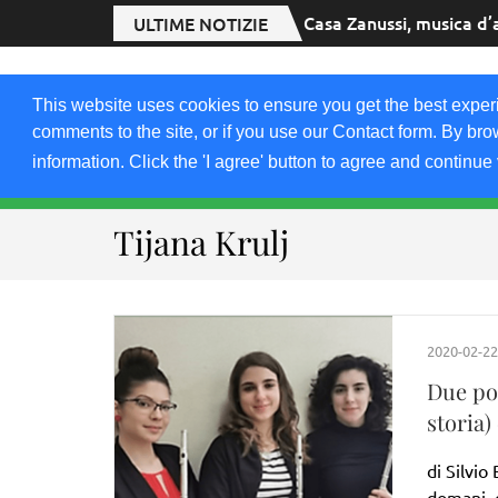
Casa Zanussi, musica d’
ULTIME NOTIZIE
2020.FRIULIVG.
This website uses cookies to ensure you get the best exper
#Cultura #Turismo #Eventi #Territorio-FVG
comments to the site, or if you use our Contact form. By bro
information. Click the 'I agree' button to agree and continue 
HOME 2023
2021-22
2019
2018
Tijana Krulj
2020-02-22
Due po
storia)
di Silvi
domani, d