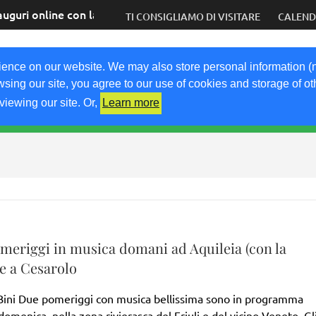
auguri online con la speranza di tornare presto dal vivo
TI CONSIGLIAMO DI VISITARE
CALEN
COM
ience on our website. We may also store personal information (
wsing our site, you agree to our use of cookies and storage of o
viewing our site. Or,
Learn more
RICETTE
KM0
VIGNETO FVG
FRIULIVG.IT
LI
meriggi in musica domani ad Aquileia (con la
 e a Cesarolo
o Bini Due pomeriggi con musica bellissima sono in programma
omenica, nella zona rivierasca del Friuli e del vicino Veneto. Gl