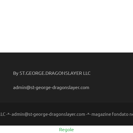
By ST.GEORGE.DRAGONSLAYER LLC
admin@st-george-dragonslayer.com
C -*- admin@st-george-dragonslayer.com -*- magazine fondato ne
Regole