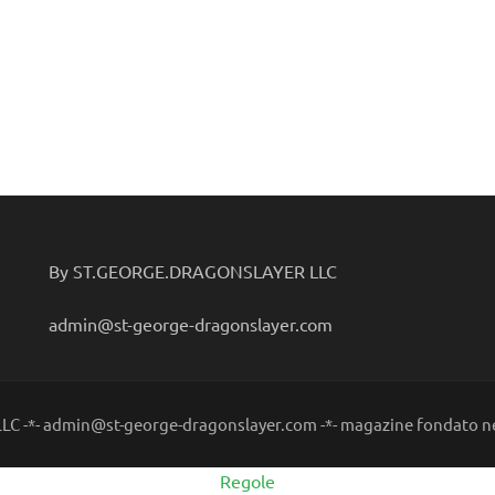
By ST.GEORGE.DRAGONSLAYER LLC
admin@st-george-dragonslayer.com
C -*- admin@st-george-dragonslayer.com -*- magazine fondato ne
Regole