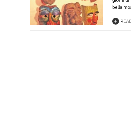
bella mo
REA