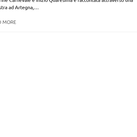
stra ad Artegna,…
D MORE