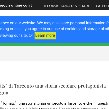
auguri online con la speranza di tornare presto dal vivo
TI CONSIGLIAMO DI VISITARE
CALEN
COM
ience on our website. We may also store personal information (
wsing our site, you agree to our use of cookies and storage of o
viewing our site. Or,
Learn more
RICETTE
KM0
VIGNETO FVG
FRIULIVG.IT
LI
ts” di Tarcento una storia secolare protagonista
egna
e "Tomâts", una storia lunga un secolo a Tarcento e che in questi
 fine Carnevale e inizio Quaresima è raccontata attraverso una