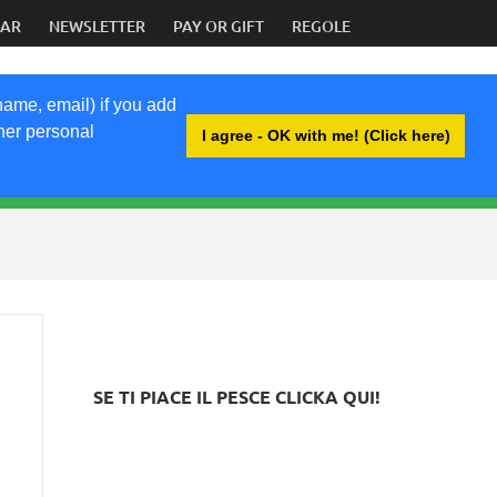
DAR
NEWSLETTER
PAY OR GIFT
REGOLE
name, email) if you add
ther personal
I agree - OK with me! (Click here)
BRI
SE TI PIACE IL PESCE CLICKA QUI!