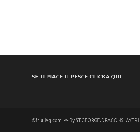
SE TI PIACE IL PESCE CLICKA QUI!
©friulivg.com. -*- By ST.GEORGE.DRAGONSLAYER LL