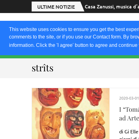
Casa Zanussi, musica d’
ULTIME NOTIZIE
2020.FRIULIVG.
This website uses cookies to ensure you get the best exper
#Cultura #Turismo #Eventi #Territorio-FVG
comments to the site, or if you use our Contact form. By bro
information. Click the 'I agree' button to agree and continue 
HOME 2023
2021-22
2019
2018
strîts
2020-03-01
I “Tomâ
ad Art
di Gi Ell
giorni di