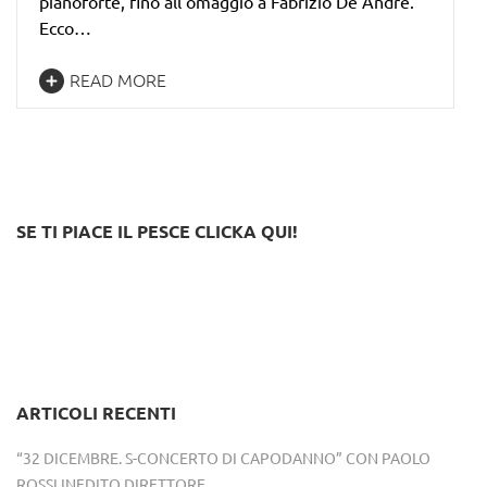
pianoforte, fino all'omaggio a Fabrizio De André.
Ecco…
READ MORE
SE TI PIACE IL PESCE CLICKA QUI!
ARTICOLI RECENTI
“32 DICEMBRE. S-CONCERTO DI CAPODANNO” CON PAOLO
ROSSI INEDITO DIRETTORE