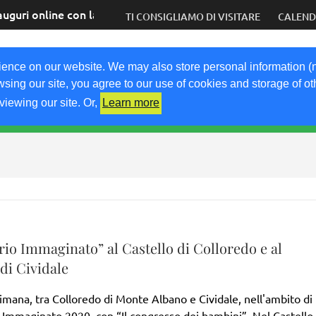
auguri online con la speranza di tornare presto dal vivo
TI CONSIGLIAMO DI VISITARE
CALEN
COM
ience on our website. We may also store personal information (
wsing our site, you agree to our use of cookies and storage of o
viewing our site. Or,
Learn more
RICETTE
KM0
VIGNETO FVG
FRIULIVG.IT
LI
rio Immaginato” al Castello di Colloredo e al
di Cividale
imana, tra Colloredo di Monte Albano e Cividale, nell'ambito di
o Immaginato 2020, con “Il congresso dei bambini”. Nel Castello