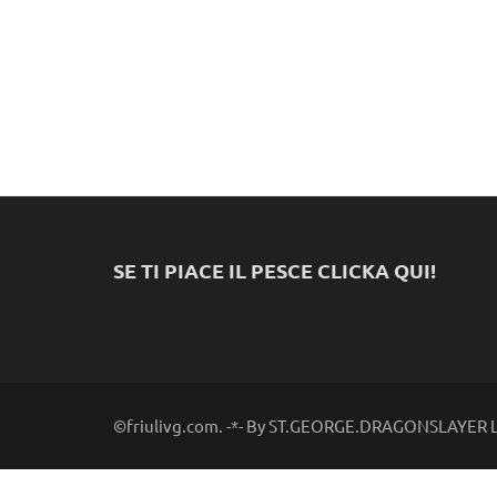
SE TI PIACE IL PESCE CLICKA QUI!
©friulivg.com. -*- By ST.GEORGE.DRAGONSLAYER LL