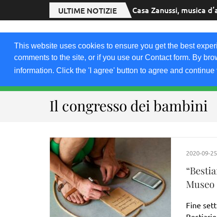
Casa Zanussi, musica d’
ULTIME NOTIZIE
2020.FRIULIVG.
This website uses cookies to ensure you get the best exper
#Cultura #Turismo #Eventi #Territorio-FVG
comments to the site, or if you use our Contact form. By bro
information. Click the 'I agree' button to agree and continue 
HOME 2023
2021-22
2019
2018
Il congresso dei bambini
2020-09-25
“Bestia
Museo 
Fine sett
Bestiari