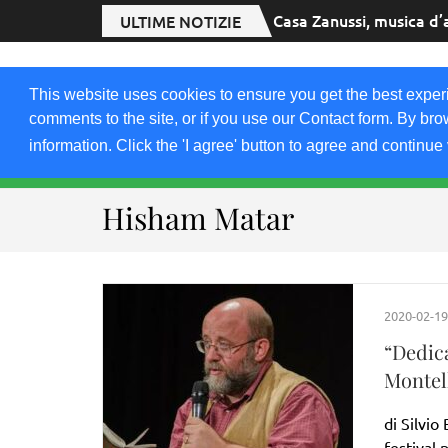
Casa Zanussi, musica d’
ULTIME NOTIZIE
2020.FRIULIVG.
This website uses cookies to ensure you get the best exper
#Cultura #Turismo #Eventi #Territorio-FVG
comments to the site, or if you use our Contact form. By bro
information. Click the 'I agree' button to agree and continue 
HOME 2023
2021-22
2019
2018
Hisham Matar
2020-02-19
“Dedica
Montel
di Silvio
festival 