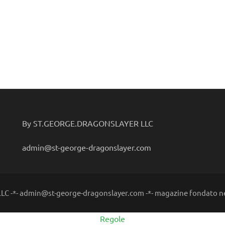
By ST.GEORGE.DRAGONSLAYER LLC
admin@st-george-dragonslayer.com
C -*- admin@st-george-dragonslayer.com -*- magazine fondato ne
Regole