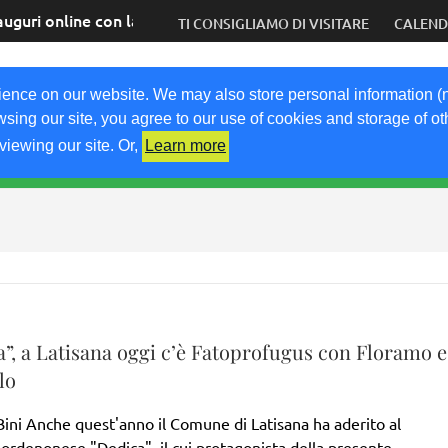
auguri online con la speranza di tornare presto dal vivo
TI CONSIGLIAMO DI VISITARE
CALEN
COM
ience on our website. We may also store personal information (
wsing our site, you agree to our use of cookies and storage of o
viewing our site. Or,
Learn more
RICETTE
KM0
VIGNETO FVG
FRIULIVG.IT
LI
”, a Latisana oggi c’è Fatoprofugus con Floramo e
lo
 Bini Anche quest'anno il Comune di Latisana ha aderito al
pordenonese "Dedica", il cui protagonista della presente