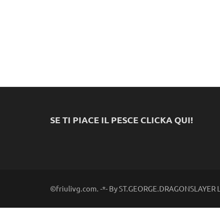
SE TI PIACE IL PESCE CLICKA QUI!
©friulivg.com. -*- By ST.GEORGE.DRAGONSLAYER LL