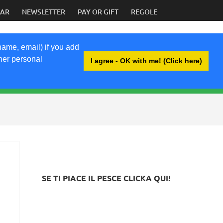
DAR
NEWSLETTER
PAY OR GIFT
REGOLE
name, email) if you add
ther personal
I agree - OK with me! (Click here)
BRI
SE TI PIACE IL PESCE CLICKA QUI!