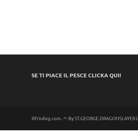
SE TI PIACE IL PESCE CLICKA QUI!
©friulivg.com. -*- By ST.GEORGE.DRAGONSLAYER LL