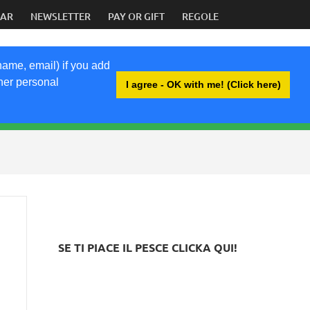
DAR
NEWSLETTER
PAY OR GIFT
REGOLE
name, email) if you add
ther personal
I agree - OK with me! (Click here)
BRI
SE TI PIACE IL PESCE CLICKA QUI!