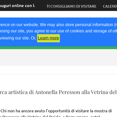
auguri online con la speranza di tornare presto dal vivo
TI CONSIGLIAMO DI VISITARE
CALEN
COM
ience on our website. We may also store personal information (
wsing our site, you agree to our use of cookies and storage of o
viewing our site. Or,
Learn more
RICETTE
KM0
VIGNETO FVG
FRIULIVG.IT
LI
rca artistica di Antonella Peresson alla Vetrina del
e Chi non ha ancora avuto l'opportunità di visitare la mostra di
a Peresson alla Vetrina del Rojale, a Remugnano, potrà