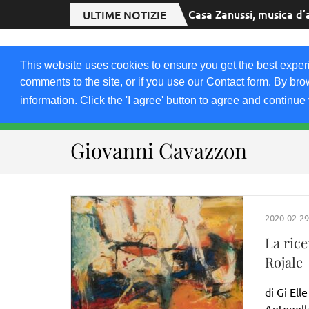
Casa Zanussi, musica d’
ULTIME NOTIZIE
2020.FRIULIVG.
This website uses cookies to ensure you get the best exper
#Cultura #Turismo #Eventi #Territorio-FVG
comments to the site, or if you use our Contact form. By bro
information. Click the 'I agree' button to agree and continue 
HOME 2023
2021-22
2019
2018
Giovanni Cavazzon
2020-02-29
La rice
Rojale
di Gi Ell
Antonell