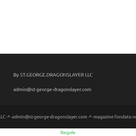
By ST.GEORGE.DRAGONSLAYER LLC
admin@st-george-dragonslayer.com
C -*- admin@st-george-dragonslayer.com -*- magazine fondato ne
Regole