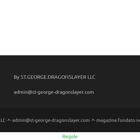
By ST.GEORGE.DRAGONSLAYER LLC
admin@st-george-dragonslayer.com
C -*- admin@st-george-dragonslayer.com -*- magazine fondato ne
Regole