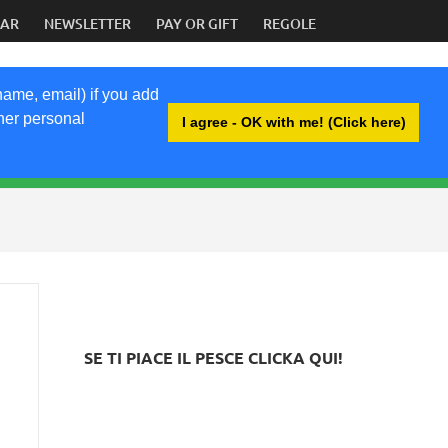
DAR
NEWSLETTER
PAY OR GIFT
REGOLE
name, email) if you add
ther personal
I agree - OK with me! (Click here)
BRI
SE TI PIACE IL PESCE CLICKA QUI!