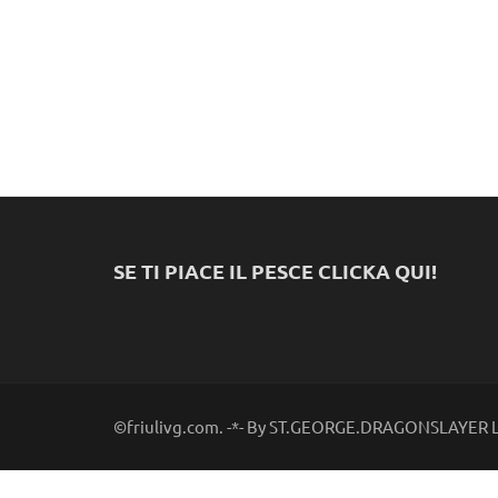
SE TI PIACE IL PESCE CLICKA QUI!
©friulivg.com. -*- By ST.GEORGE.DRAGONSLAYER LL