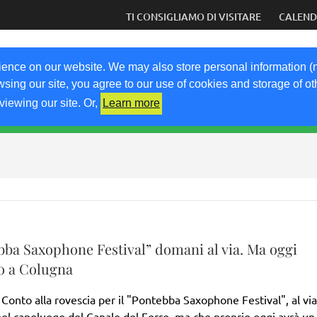
auguri online con la speranza di tornare presto dal vivo
TI CONSIGLIAMO DI VISITARE
CALEN
COM
ience on our website. We may also store personal information (
wsing our site, you agree to our use of cookies and storage of o
viewing our site. Or,
Learn more
RICETTE
KM0
VIGNETO FVG
FRIULIVG.IT
LI
bba Saxophone Festival” domani al via. Ma oggi
o a Colugna
e Conto alla rovescia per il "Pontebba Saxophone Festival", al via
el capoluogo del Canale del Ferro, ma che proprio oggi avrà un