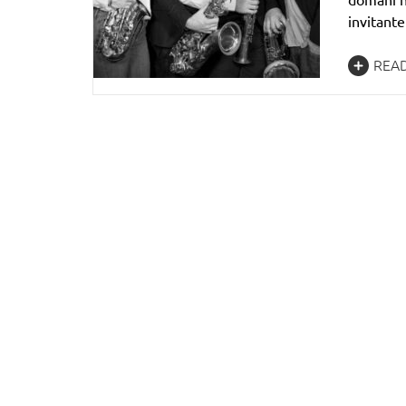
invitant
REA