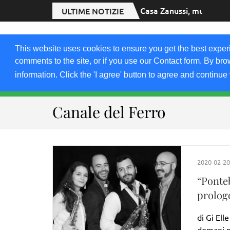
Casa Zanussi, musica d’
ULTIME NOTIZIE
2020.FRIULIVG.
This website uses cookies to ensure you get the best exper
#Cultura #Turismo #Eventi #Territorio-FVG
comments to the site, or if you use our Contact form. By bro
information. Click the 'I agree' button to agree and continue 
HOME 2023
2021-22
2019
2018
Canale del Ferro
2020-02-20
“Ponte
prolog
di Gi Ell
domani n